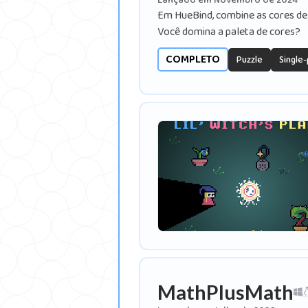
Lançado em Novembro de 2024
Em HueBind, combine as cores de 
Você domina a paleta de cores?
COMPLETO
Puzzle
Single
MathPlusMath